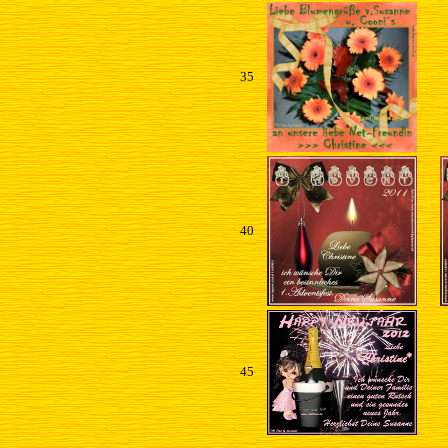
35
40
45