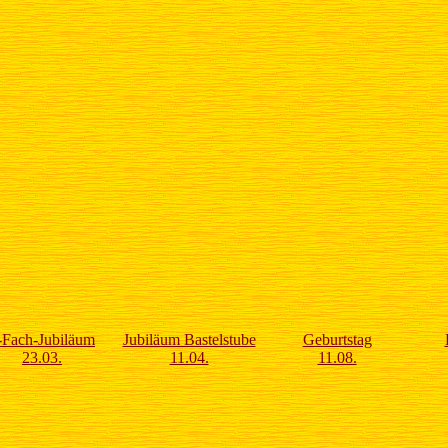
-Fach-Jubiläum
Jubiläum Bastelstube
Geburtstag
23.03.
11.04.
11.08.